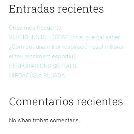
Entradas recientes
Otitis més freqüents
VERTIGENS DE L’OÏDA? Tot el que cal saber
¿Com pot una millor respiració nasal millorar
el teu rendiment esportiu?
PERFORACIONS SEPTALS
HIPOACÚSIA PUJADA
Comentarios recientes
No s'han trobat comentaris.