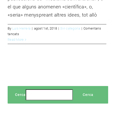
CONTACTE
el que alguns anomenen «científica», o,
«seria» menyspreant altres idees, tot allò
By
Luis Herrera
|
agost 1st, 2018
|
Sin categoría
|
Comentaris
a
tancats
LLET
Read More
I
MOCS
Cerca
Cerca