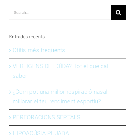
Search
for:
Entrades recents
Otitis més freqüents
VERTIGENS DE L’OÏDA? Tot el que cal
saber
¿Com pot una millor respiració nasal
millorar el teu rendiment esportiu?
PERFORACIONS SEPTALS
HIPOACÚSIA PUJADA