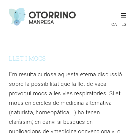
Skip
to
Togg
content
Navi
CA
ES
ESPECIALITATS
LLET I MOCS
EQUIP MÈDIC
Em resulta curiosa aquesta eterna discussió
MÚTUES
sobre la possibilitat que la llet de vaca
provoqui mocs a les vies respiratòries. Si et
GUIES POST OPERATÒRIES
mous en cercles de medicina alternativa
(naturista, homeopàtica,…) ho tenen
BLOG
claríssim; en canvi si busques en
publicacions de «medicina convencional», o