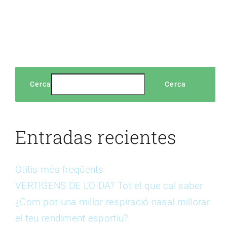
SAG
LA
NAS?
Cerca
Cerca
Entradas recientes
Otitis més freqüents
VERTIGENS DE L’OÏDA? Tot el que cal saber
¿Com pot una millor respiració nasal millorar
el teu rendiment esportiu?