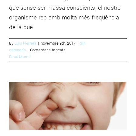
que sense ser massa conscients, el nostre
organisme rep amb molta més freqüència
de la que
By
Luis Herrera
|
novembre 9th, 2017
|
Sin
a
categoría
|
Comentaris tancats
ÚS-
Read More
QUÈ FER QUAN SAG LA NAS?
ABÚS
Sin categoría
D’ANTIBIÒTICS