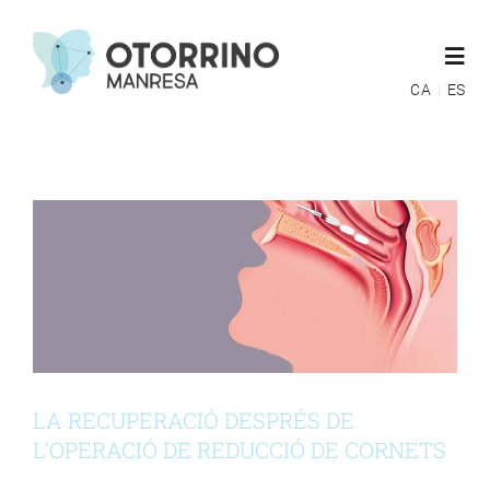
Skip
to
Togg
content
Navi
CA
ES
LA RECUPERACIÓ DESPRÉS DE
L’OPERACIÓ DE REDUCCIÓ DE
ESPECIALITATS
CORNETS
Sin categoría
EQUIP MÈDIC
MÚTUES
GUIES POST OPERATÒRIES
LA RECUPERACIÓ DESPRÉS DE
BLOG
L’OPERACIÓ DE REDUCCIÓ DE CORNETS