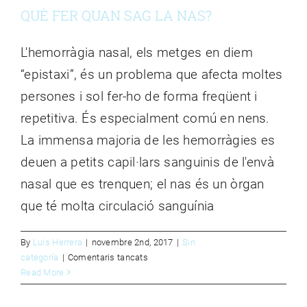
QUÈ FER QUAN SAG LA NAS?
L'hemorràgia nasal, els metges en diem
“epistaxi”, és un problema que afecta moltes
persones i sol fer-ho de forma freqüent i
repetitiva. És especialment comú en nens.
La immensa majoria de les hemorràgies es
deuen a petits capil·lars sanguinis de l'envà
nasal que es trenquen; el nas és un òrgan
que té molta circulació sanguínia
By
Luis Herrera
|
novembre 2nd, 2017
|
Sin
a
categoría
|
Comentaris tancats
QUÈ
Read More
FER
QUAN