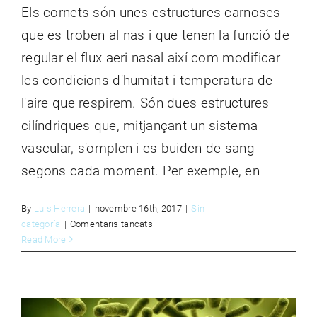
CONTACTE
Els cornets són unes estructures carnoses
que es troben al nas i que tenen la funció de
regular el flux aeri nasal així com modificar
les condicions d'humitat i temperatura de
l'aire que respirem. Són dues estructures
cilíndriques que, mitjançant un sistema
vascular, s'omplen i es buiden de sang
segons cada moment. Per exemple, en
By
Luis Herrera
|
novembre 16th, 2017
|
Sin
a
categoría
|
Comentaris tancats
ÚS-ABÚS D’ANTIBIÒTICS
LA
Read More
Sin categoría
RECUPERACIÓ
DESPRÉS
DE
L’OPERACIÓ
DE