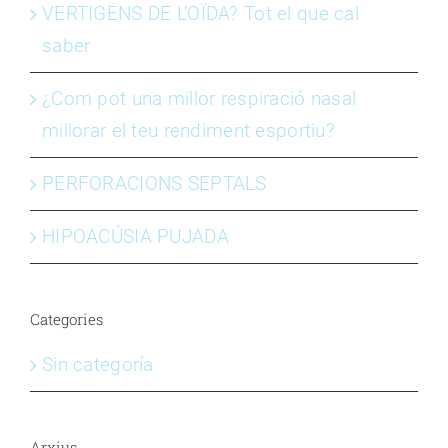
VERTIGENS DE L’OÏDA? Tot el que cal
saber
¿Com pot una millor respiració nasal
millorar el teu rendiment esportiu?
PERFORACIONS SEPTALS
HIPOACÚSIA PUJADA
Categories
Sin categoría
Arxius