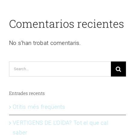
Comentarios recientes
No s'han trobat comentaris.
Search
for:
Entrades recents
Otitis més freqüents
VERTIGENS DE L’OÏDA? Tot el que cal
saber