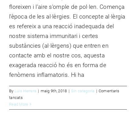
CONTACTE
floreixen i l'aire s'omple de pol·len. Comença
l'època de les al·lèrgies. El concepte al·lèrgia
es refereix a una reacció inadequada del
nostre sistema immunitari i certes
substàncies (al·lèrgens) que entren en
contacte amb el nostre cos, aquesta
exagerada reacció ho és en forma de
fenòmens inflamatoris. Hi ha
By
Luis Herrera
|
maig 9th, 2018
|
Sin categoría
|
Comentaris
a
tancats
QUÈ
Read More
ÉS
LA
RINITIS
AL·LÈRGICA?