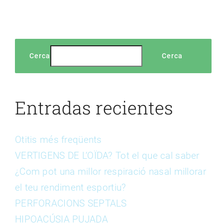
Cerca
Cerca
Entradas recientes
Otitis més freqüents
VERTIGENS DE L’OÏDA? Tot el que cal saber
¿Com pot una millor respiració nasal millorar
el teu rendiment esportiu?
PERFORACIONS SEPTALS
HIPOACÚSIA PUJADA