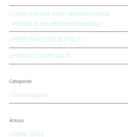
¿Com pot una millor respiració nasal
millorar el teu rendiment esportiu?
PERFORACIONS SEPTALS
HIPOACÚSIA PUJADA
Categories
Sin categoría
Arxius
febrer 2023