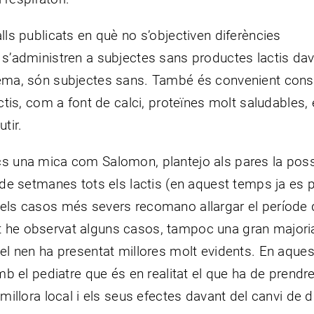
alls publicats en què no s’objectiven diferències
n s’administren a subjectes sans productes lactis da
blema, són subjectes sans. També és convenient cons
actis, com a font de calci, proteïnes molt saludables, 
tir.
cs una mica com Salomon, plantejo als pares la possi
l de setmanes tots els lactis (en aquest temps ja es 
 els casos més severs recomano allargar el període 
t he observat alguns casos, tampoc una gran majori
 el nen ha presentat millores molt evidents. En aque
el pediatre que és en realitat el que ha de prendre
 millora local i els seus efectes davant del canvi de di