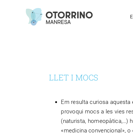
Skip
to
E
content
LLET I MOCS
Em resulta curiosa aquesta e
provoqui mocs a les vies res
(naturista, homeopàtica,…) h
«medicina convencional», o e