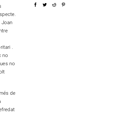
s
especte.
t Joan
ntre
itari .
c no
egues no
olt
s més de
a
efredat