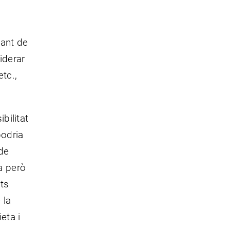
vant de
iderar
etc.,
bilitat
podria
de
a però
sts
 la
eta i