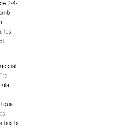
de 2-4-
 amb
n
, les
ot
udicial
ïna
cula
l que
 es
 teixits