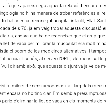
t allò que apareix nega aquesta relació. I encara mé
ringologia no hi ha manera de trobar referències al r
reballar en un reconegut hospital infantil, Htal. San
ècada dels 70, ja em vaig trobar aquesta discussió e
diatria, encara que he de reconèixer que el grup que
 llet de vaca per millorar la mucositat era molt minor
istia el boom de les medicines alternatives, i tampo
’influència. I curiós, al servei d’ORL , els meus col·l
 Vull dir amb això, que aquesta disjuntiva ja ve de m
e visitat milers de nens «mocosos» al llarg dels meu
ment encara no ho tinc clar. Em sembla presumptuos
o parlo d’eliminar la llet de vaca en els moments de r