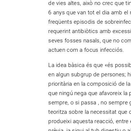
de vies altes, això no crec que 
6 anys que van tot el dia amb el
freqüents episodis de sobreinfecci
requerint antibiòtics amb excess
seves fosses nasals, que no complei
actuen com a focus infecciós.
La idea bàsica és que «és possible
en algun subgrup de persones; hi
prioritària en la composició de la
que ningú nega que afavoreix la
sempre, o si passa , no sempre 
teoritza sobre la necessitat que
produeixi aquesta reacció, entre e
prèvia, ja sigui al tub digestiu o a