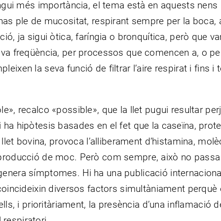
tingui més importància, el tema està en aquests nens 
 nas ple de mucositat, respirant sempre per la boca,
ó, ja sigui òtica, faríngia o bronquítica, però que va
iva freqüència, per processos que comencen a, o per
xen la seva funció de filtrar l’aire respirat i fins i t
», recalco «possible», que la llet pugui resultar perj
 ha hipòtesis basades en el fet que la caseïna, prote
 llet bovina, provoca l’alliberament d’histamina, molè
 producció de moc. Però com sempre, això no passa
genera símptomes. Hi ha una publicació internaciona
 coincideixin diversos factors simultàniament perquè
lls, i prioritàriament, la presència d’una inflamació de
l respiratori.