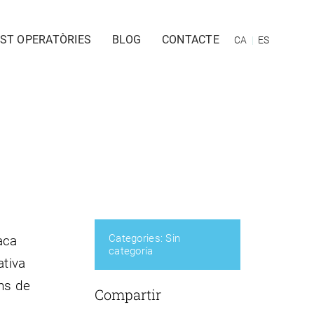
OST OPERATÒRIES
BLOG
CONTACTE
CA
ES
Categories:
Sin
aca
categoría
ativa
ons de
Compartir