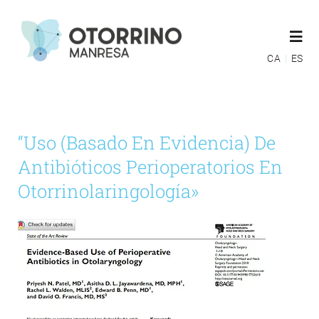
Saltar
al
Togg
contenido
Navi
CA
ES
ESPECIALIDADES
“Uso (basado En Evidencia) De
EQUIPO MÉDICO
Antibióticos Perioperatorios En
Otorrinolaringología»
MUTUAS
GUIAS POST OPERATORIAS
BLOG