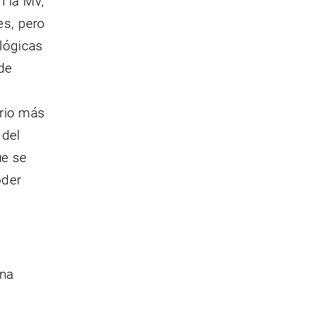
n la MV,
es, pero
ológicas
de
orio más
 del
ue se
oder
una