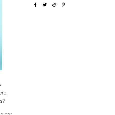
s.
ero,
as?
do por