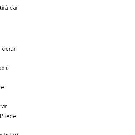
irá dar
 durar
acia
 el
rar
. Puede