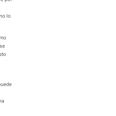
no lo
omo
 se
sto
 puede
na