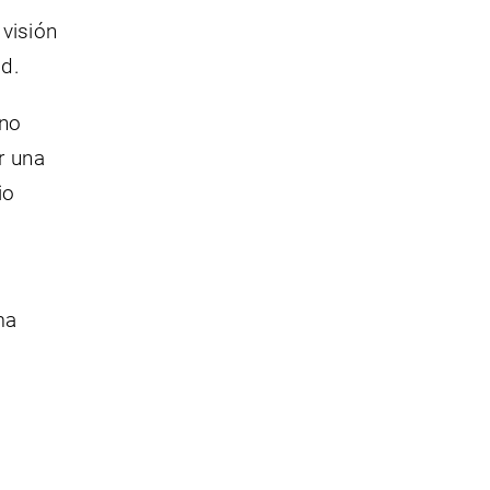
 visión
ad.
 no
r una
io
ma