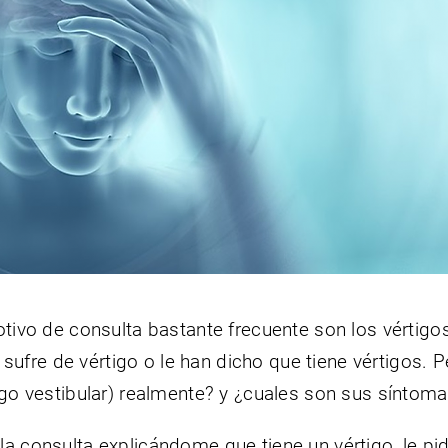
otivo de consulta bastante frecuente son los vértigo
fre de vértigo o le han dicho que tiene vértigos. P
tigo vestibular) realmente? y ¿cuales son sus síntom
la consulta explicándome que tiene un vértigo, le pi