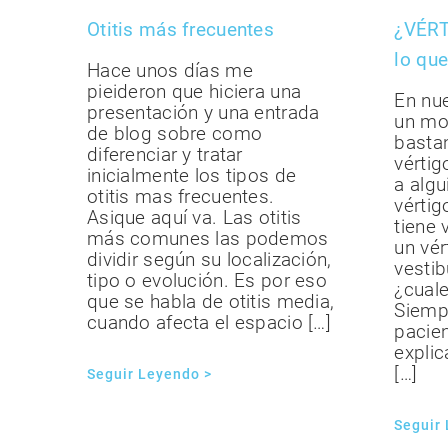
Otitis más frecuentes
¿VÉRT
lo que
Hace unos días me
pieideron que hiciera una
En nue
presentación y una entrada
un mo
de blog sobre como
bastan
diferenciar y tratar
vérti
inicialmente los tipos de
a algu
otitis mas frecuentes.
vértig
Asique aquí va. Las otitis
tiene 
más comunes las podemos
un vér
dividir según su localización,
vestib
tipo o evolución. Es por eso
¿cual
que se habla de otitis media,
Siemp
cuando afecta el espacio […]
pacien
expli
[…]
Seguir Leyendo >
Seguir