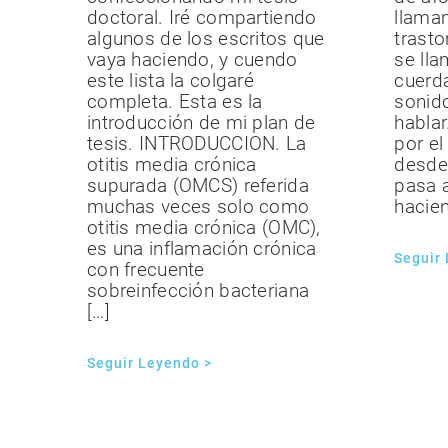
doctoral. Iré compartiendo
llama
algunos de los escritos que
trasto
vaya haciendo, y cuendo
se lla
este lista la colgaré
cuerda
completa. Esta es la
sonid
introducción de mi plan de
hablar
tesis. INTRODUCCION. La
por e
otitis media crónica
desde
supurada (OMCS) referida
pasa a
muchas veces solo como
hacien
otitis media crónica (OMC),
es una inflamación crónica
Seguir
con frecuente
sobreinfección bacteriana
[…]
Seguir Leyendo >