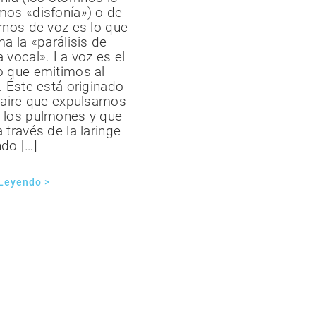
mos «disfonía») o de
rnos de voz es lo que
ma la «parálisis de
 vocal». La voz es el
o que emitimos al
. Éste está originado
l aire que expulsamos
 los pulmones y que
 través de la laringe
do […]
 Leyendo >