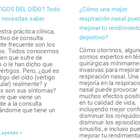
IGOS DEL OÍDO? Todo
¿Cómo una mejor
 necesitas saber
respiración nasal pue
mejorar tu rendimient
stra práctica clínica,
deportivo?
tivo de consulta
te frecuente son los
Cómo otorrinos, algu
gos. Todos conocemos
somos expertos en té
ien que sufre de
quirúrgicas mínimame
o o le han dicho que
invasivas para mejorar
vértigos. Pero, ¿qué es
respiración nasal. Una
tigo del oído (vértigo
mejoría en la respiraci
ular) realmente? y
nasal puede provocar
es son sus síntomas?
muchos efectos posit
re que viene un
en tu calidad de vida,
te a la consulta
incluyendo mejor confo
cándome que tiene un
disminuir los ronquido
disminuir los episodio
sinusitis, e incluso pu
 Leyendo >
mejorar tu rendimient