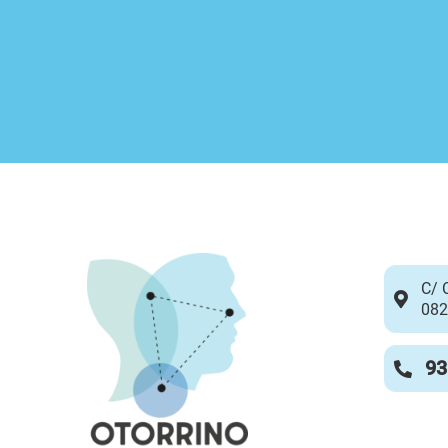
C/ 
082
93