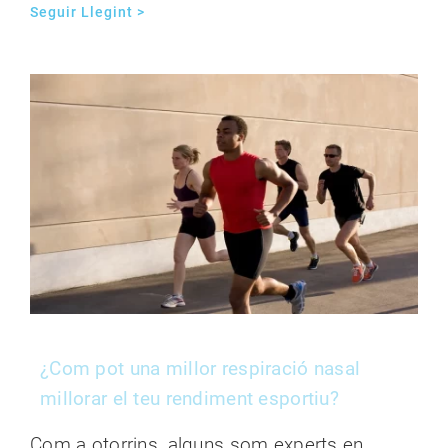
Seguir Llegint >
¿Com pot una millor respiració nasal
millorar el teu rendiment esportiu?
Com a otorrins, alguns som experts en