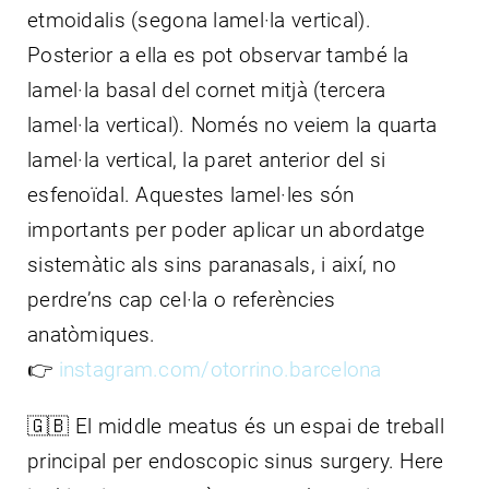
etmoidalis (segona lamel·la vertical).
Posterior a ella es pot observar també la
lamel·la basal del cornet mitjà (tercera
lamel·la vertical). Només no veiem la quarta
lamel·la vertical, la paret anterior del si
esfenoïdal. Aquestes lamel·les són
importants per poder aplicar un abordatge
sistemàtic als sins paranasals, i així, no
perdre’ns cap cel·la o referències
anatòmiques.
👉
instagram.com/otorrino.barcelona
🇬🇧 El middle meatus és un espai de treball
principal per endoscopic sinus surgery. Here