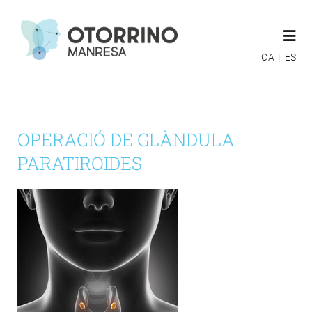
Skip
to
Togg
content
Navi
CA
ES
ESPECIALITATS
OPERACIÓ DE GLÀNDULA
EQUIP MÈDIC
PARATIROIDES
MÚTUES
GUIES POST OPERATÒRIES
BLOG