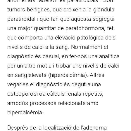
anomenats “adenomes paratiroïdals”. Són
tumors benignes, que creixen a la glàndula
paratiroïdal i que fan que aquesta segregui
una major quantitat de paratohormona, fet
que comporta una elevació patològica dels
nivells de calci a la sang. Normalment el
diagnòstic és casual, en fer-nos una analítica
per un altre motiu i trobar uns nivells de calci
en sang elevats (hipercalcèmia). Altres
vegades el diagnòstic és degut a una
osteoporosi oa càlculs renals repetits,
ambdós processos relacionats amb
hipercalcèmia.
Després de la localització de l’adenoma