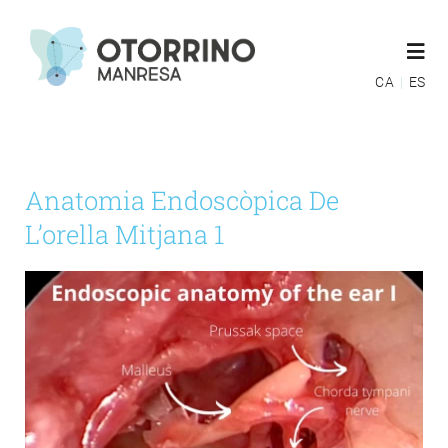
Skip
to
Togg
content
Navi
CA
ES
ESPECIALITATS
Anatomia Endoscòpica De
EQUIP MÈDIC
L’orella Mitjana 1
MÚTUES
GUIES POST OPERATÒRIES
BLOG